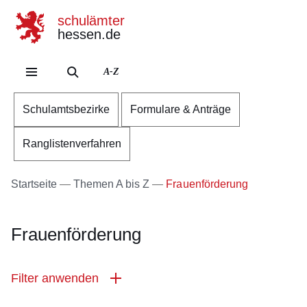
schulämter
hessen.de
Direkt zum Kopf der Se
Direkt zum Inhalt
Direkt zum Fuß der Sei
A-Z
Schulamtsbezirke
Formulare & Anträge
Ranglistenverfahren
Startseite
Themen A bis Z
Frauenförderung
Frauenförderung
Filter anwenden