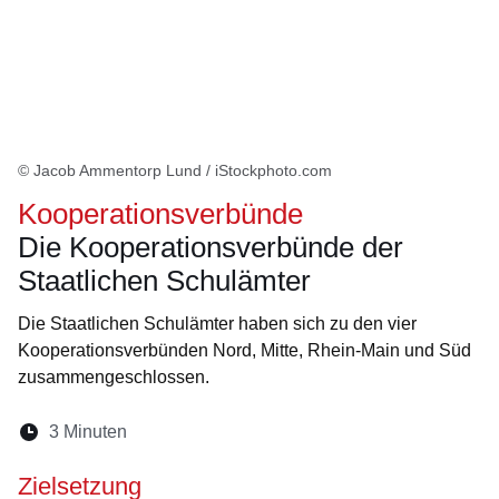
© Jacob Ammentorp Lund / iStockphoto.com
Kooperationsverbünde
Die Kooperationsverbünde der
Staatlichen Schulämter
Die Staatlichen Schulämter haben sich zu den vier
Kooperationsverbünden Nord, Mitte, Rhein-Main und Süd
zusammengeschlossen.
Lesedauer:
3 Minuten
Öffnet sich in einem neuen Fenster
Öffnet sich in einem neuen Fenster
Öffnet sich in einem neuen Fenste
Öffnet sich in einem neuen Fe
Öffnet sich in einem neu
Zielsetzung