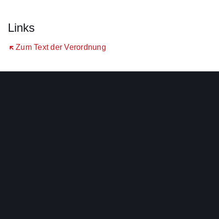
Links
Öffnet sich in einem neuen Fenster
Zum Text der Verordnung
KCGO