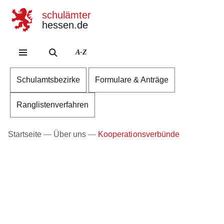
schulämter
hessen.de
Direkt zum Kopf der Se
Direkt zum Inhalt
Direkt zum Fuß der Sei
A-Z
Schulamtsbezirke
Formulare & Anträge
Ranglistenverfahren
Startseite
Über uns
Kooperationsverbünde