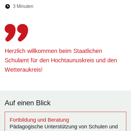
Lesedauer:
3 Minuten
Öffnet sich in einem neuen Fenster
Öffnet sich in einem neuen Fenster
Öffnet sich in einem neuen Fenste
Öffnet sich in einem neuen Fe
Öffnet sich in einem neu
Herzlich willkommen beim Staatlichen
Schulamt für den Hochtaunuskreis und den
Wetteraukreis!
Auf einen Blick
Fortbildung und Beratung
Pädagogische Unterstützung von Schulen und