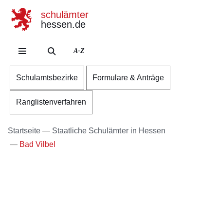
schulämter
hessen.de
Direkt zum Kopf der S
Direkt zum Inhalt
Direkt zum Fuß der Se
A-Z
Schulamtsbezirke
Formulare & Anträge
Ranglistenverfahren
Startseite
Staatliche Schulämter in Hessen
Bad Vilbel