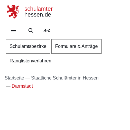
schulämter
hessen.de
Direkt zum Kopf der S
Direkt zum Inhalt
Direkt zum Fuß der Se
A-Z
Schulamtsbezirke
Formulare & Anträge
Ranglistenverfahren
Startseite
Staatliche Schulämter in Hessen
Darmstadt