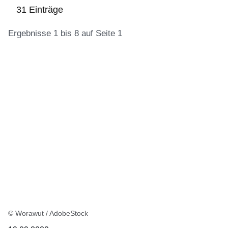
31 Einträge
Ergebnisse 1 bis 8 auf Seite 1
:31
Ergebnisse:Ergebnisse
1
bis
8
auf
Seite
1
© Worawut / AdobeStock