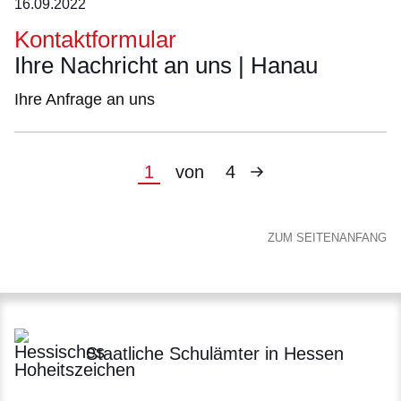
16.09.2022
Kontaktformular
Ihre Nachricht an uns | Hanau
Ihre Anfrage an uns
Nächste
Aktuelle
1
von
4
Seite
Seite
ZUM SEITENANFANG
Staatliche Schulämter in Hessen