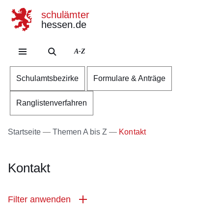
schulämter
hessen.de
Direkt zum Kopf der Se
Direkt zum Inhalt
Direkt zum Fuß der Sei
A-Z
Schulamtsbezirke
Formulare & Anträge
Ranglistenverfahren
Startseite
Themen A bis Z
Kontakt
Kontakt
Filter anwenden