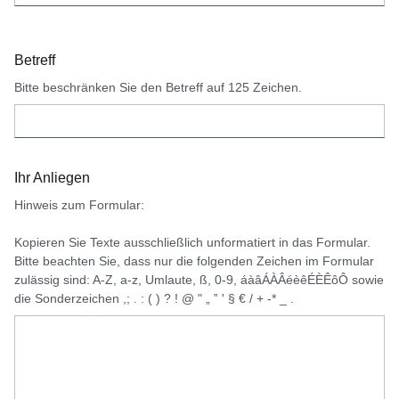
Betreff
Bitte beschränken Sie den Betreff auf 125 Zeichen.
Ihr Anliegen
Hinweis zum Formular:
Kopieren Sie Texte ausschließlich unformatiert in das Formular.
Bitte beachten Sie, dass nur die folgenden Zeichen im Formular
zulässig sind: A-Z, a-z, Umlaute, ß, 0-9, áàâÁÀÂéèêÉÈÊôÔ sowie
die Sonderzeichen ,; . : ( ) ? ! @ " „ ‟ ' § € / + -* _ .