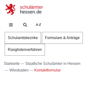
schulämter
hessen.de
Direkt zum Kopf der Se
Direkt zum Inhalt
Direkt zum Fuß der Sei
A-Z
Schulamtsbezirke
Formulare & Anträge
Ranglistenverfahren
Startseite
Staatliche Schulämter in Hessen
Wiesbaden
Kontaktformular