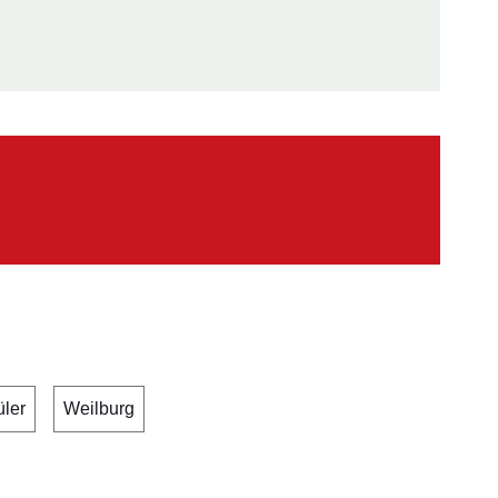
ter
ler
Weilburg