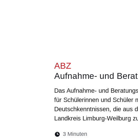
ABZ
Aufnahme- und Berat
Das Aufnahme- und Beratungsze
für Schülerinnen und Schüler 
Deutschkenntnissen, die aus d
Landkreis Limburg-Weilburg z
Lesedauer:
3 Minuten
Öffnet sich in eine
Öffnet sich in 
Öffnet sic
Öffnet
Ö