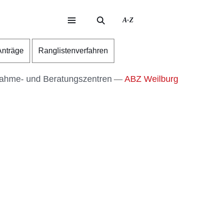
A-Z
eite
ite
Anträge
Ranglistenverfahren
ahme- und Beratungszentren
ABZ Weilburg