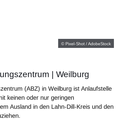
© Pixel-Shot / AdobeStock
ungszentrum | Weilburg
ntrum (ABZ) in Weilburg ist Anlaufstelle
mit keinen oder nur geringen
em Ausland in den Lahn-Dill-Kreis und den
uziehen.
m neuen Fenster
einem neuen Fenster
h in einem neuen Fenster
 sich in einem neuen Fenster
ffnet sich in einem neuen Fenster