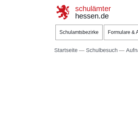
schulämter
hessen.de
Direkt zum Kopf der S
Direkt zum Inhalt
Direkt zum Fuß der Se
Schulamtsbezirke
Formulare & 
Startseite
Schulbesuch
Aufn