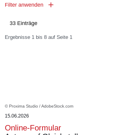
Filter anwenden
33 Einträge
Ergebnisse 1 bis 8 auf Seite 1
:33
Ergebnisse:Ergebnisse
1
bis
8
auf
Seite
© Proxima Studio / AdobeStock.com
1
15.06.2026
Online-Formular