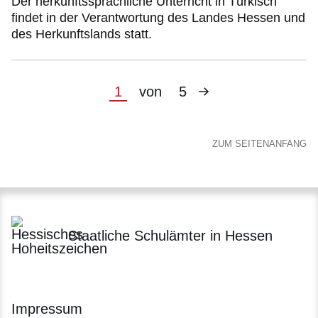
Der herkunftssprachliche Unterricht in Türkisch
findet in der Verantwortung des Landes Hessen und
des Herkunftslands statt.
Nächste
Aktuelle
1
von
5
Seite
Seite
ZUM SEITENANFANG
Staatliche Schulämter in Hessen
Impressum