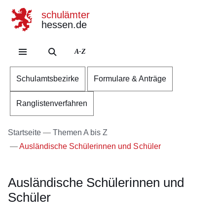
schulämter
hessen.de
Direkt zum Kopf der Se
Direkt zum Inhalt
Direkt zum Fuß der Sei
A-Z
Schulamtsbezirke
Formulare & Anträge
Ranglistenverfahren
Startseite
Themen A bis Z
Ausländische Schülerinnen und Schüler
Ausländische Schülerinnen und
Schüler