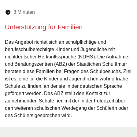
Lesedauer:
3 Minuten
Öffnet sich in einem neuen Fenster
Öffnet sich in einem neuen Fenster
Öffnet sich in einem neuen Fenste
Öffnet sich in einem neuen Fe
Öffnet sich in einem neu
Unterstützung für Familien
Das Angebot richtet sich an schulpflichtige und
berufsschulberechtigte Kinder und Jugendliche mit
nichtdeutscher Herkunftssprache (NDHS). Die Aufnahme-
und Beratungszentren (ABZ) der Staatlichen Schulämter
beraten diese Familien bei Fragen des Schulbesuchs. Ziel
ist es, eine für die Kinder und Jugendlichen wohnortnahe
Schule zu finden, an der sie in der deutschen Sprache
gefördert werden. Das ABZ stellt den Kontakt zur
aufnehmenden Schule her, mit der in der Folgezeit über
den weiteren schulischen Werdegang der Schülerin oder
des Schülers gesprochen wird.