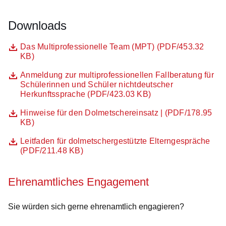
Downloads
Datei
Öffnet sich in einem neuen Fenster
Das Multiprofessionelle Team (MPT) (PDF/453.32
KB)
Datei
Öffnet sich in einem neuen Fenster
Anmeldung zur multiprofessionellen Fallberatung für
Schülerinnen und Schüler nichtdeutscher
Herkunftssprache (PDF/423.03 KB)
Datei
Öffnet sich in einem neuen Fenster
Hinweise für den Dolmetschereinsatz | (PDF/178.95
KB)
Datei
Öffnet sich in einem neuen Fenster
Leitfaden für dolmetschergestützte Elterngespräche
(PDF/211.48 KB)
Ehrenamtliches Engagement
Sie würden sich gerne ehrenamtlich engagieren?