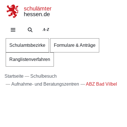
schulämter
hessen.de
Direkt zum Kopf der Se
Direkt zum Inhalt
Direkt zum Fuß der Sei
A-Z
Schulamtsbezirke
Formulare & Anträge
Ranglistenverfahren
Startseite
Schulbesuch
Aufnahme- und Beratungszentren
ABZ Bad Vilbel