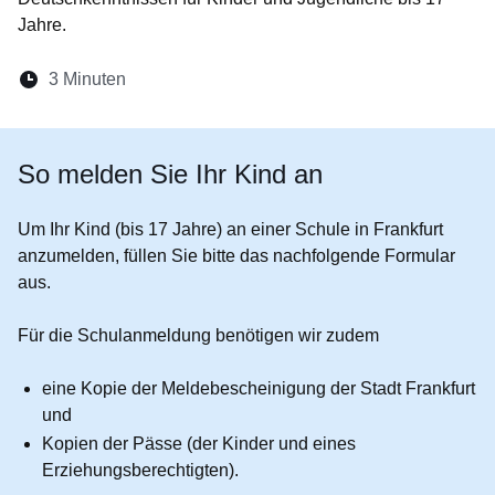
Jahre.
Lesedauer:
3 Minuten
Öffnet sich in einem neuen Fenster
Öffnet sich in einem neuen Fenster
Öffnet sich in einem neuen Fenste
Öffnet sich in einem neuen Fe
Öffnet sich in einem neu
So melden Sie Ihr Kind an
Um Ihr Kind (
bis 17 Jahre
) an einer Schule in Frankfurt
anzumelden, füllen Sie bitte das nachfolgende Formular
aus.
Für die Schulanmeldung benötigen wir zudem
eine Kopie der
Meldebescheinigung
der Stadt Frankfurt
und
Kopien der
Pässe
(der Kinder und eines
Erziehungsberechtigten).