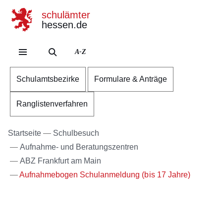
schulämter
hessen.de
Direkt zum Kopf der Se
Direkt zum Inhalt
Direkt zum Fuß der Sei
A-Z
Schulamtsbezirke
Formulare & Anträge
Ranglistenverfahren
Startseite
Schulbesuch
Aufnahme- und Beratungszentren
ABZ Frankfurt am Main
Aufnahmebogen Schulanmeldung (bis 17 Jahre)