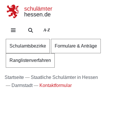
schulämter
hessen.de
Direkt zum Kopf der Se
Direkt zum Inhalt
Direkt zum Fuß der Sei
A-Z
Schulamtsbezirke
Formulare & Anträge
Ranglistenverfahren
Startseite
Staatliche Schulämter in Hessen
Darmstadt
Kontaktformular