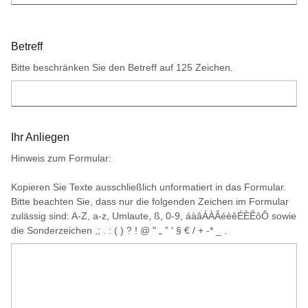
Betreff
Bitte beschränken Sie den Betreff auf 125 Zeichen.
Ihr Anliegen
Hinweis zum Formular:
Kopieren Sie Texte ausschließlich unformatiert in das Formular.
Bitte beachten Sie, dass nur die folgenden Zeichen im Formular
zulässig sind: A-Z, a-z, Umlaute, ß, 0-9, áàâÁÀÂéèêÉÈÊôÔ sowie
die Sonderzeichen ,; . : ( ) ? ! @ " „ ‟ ' § € / + -* _ .