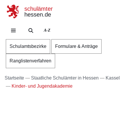
schulämter
hessen.de
Direkt zum Kopf der Se
Direkt zum Inhalt
Direkt zum Fuß der Sei
A-Z
Schulamtsbezirke
Formulare & Anträge
Ranglistenverfahren
Startseite
Staatliche Schulämter in Hessen
Kassel
Kinder- und Jugendakademie