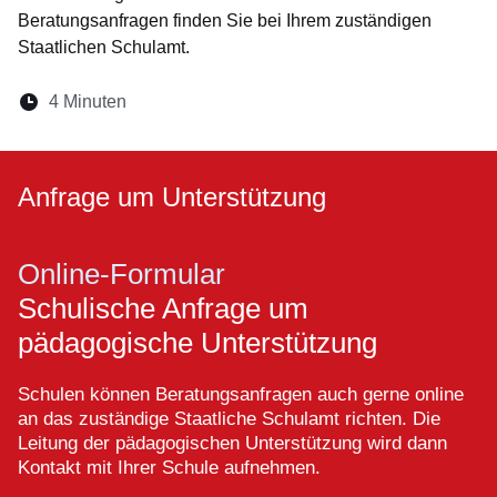
Beratungsanfragen finden Sie bei Ihrem zuständigen
Staatlichen Schulamt.
Lesedauer:
4 Minuten
Öffnet sich in einem neuen Fenster
Öffnet sich in einem neuen Fenster
Öffnet sich in einem neuen Fenste
Öffnet sich in einem neuen Fe
Öffnet sich in einem neu
Anfrage um Unterstützung
Online-Formular
Schulische Anfrage um
pädagogische Unterstützung
Schulen können Beratungsanfragen auch gerne online
an das zuständige Staatliche Schulamt richten. Die
Leitung der pädagogischen Unterstützung wird dann
Kontakt mit Ihrer Schule aufnehmen.