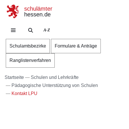
schulämter
hessen.de
Direkt zum Kopf der Se
Direkt zum Inhalt
Direkt zum Fuß der Sei
A-Z
Schulamtsbezirke
Formulare & Anträge
Ranglistenverfahren
Startseite
Schulen und Lehrkräfte
Pädagogische Unterstützung von Schulen
Kontakt LPU