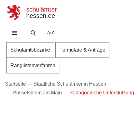
schulämter
hessen.de
Direkt zum Kopf der Se
Direkt zum Inhalt
Direkt zum Fuß der Sei
A-Z
Schulamtsbezirke
Formulare & Anträge
Ranglistenverfahren
Startseite
Staatliche Schulämter in Hessen
Rüsselsheim am Main
Pädagogische Unterstützung