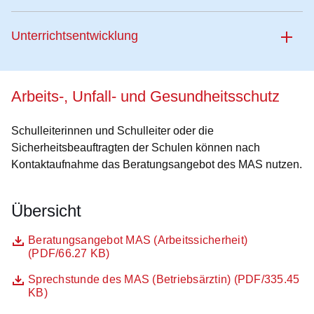
Unterrichtsentwicklung
Arbeits-, Unfall- und Gesundheitsschutz
Schulleiterinnen und Schulleiter oder die
Sicherheitsbeauftragten der Schulen können nach
Kontaktaufnahme das Beratungsangebot des MAS nutzen.
Übersicht
Datei
Öffnet sich in einem neuen Fenster
Beratungsangebot MAS (Arbeitssicherheit)
(PDF/66.27 KB)
Datei
Öffnet sich in einem neuen Fenster
Sprechstunde des MAS (Betriebsärztin) (PDF/335.45
KB)