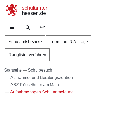
schulämter
hessen.de
Direkt zum Kopf der Se
Direkt zum Inhalt
Direkt zum Fuß der Sei
A-Z
Schulamtsbezirke
Formulare & Anträge
Ranglistenverfahren
Startseite
Schulbesuch
Aufnahme- und Beratungszentren
ABZ Rüsselheim am Main
Aufnahmebogen Schulanmeldung