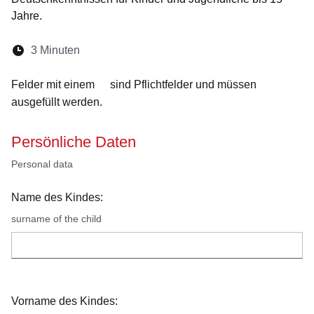
Jahre.
Lesedauer:
3 Minuten
Öffnet sich in einem neuen Fenster
Öffnet sich in einem neuen Fenster
Öffnet sich in einem neuen Fenste
Öffnet sich in einem neuen Fe
Öffnet sich in einem neu
Felder mit einem
sind Pflichtfelder und müssen
ausgefüllt werden.
Persönliche Daten
Personal data
Name des Kindes:
surname of the child
Vorname des Kindes: