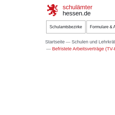
schulämter
hessen.de
Direkt zum Kopf der S
Direkt zum Inhalt
Direkt zum Fuß der Se
Schulamtsbezirke
Formulare & 
Startseite
Schulen und Lehrkrä
Befristete Arbeitsverträge (TV-