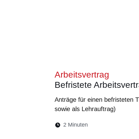
Arbeitsvertrag
Befristete Arbeitsver
Anträge für einen befristeten
sowie als Lehrauftrag)
Lesedauer:
2 Minuten
Öffnet sich in eine
Öffnet sich in 
Öffnet sic
Öffnet
Ö