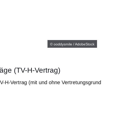
© ooddysmile / AdobeStock
träge (TV-H-Vertrag)
 TV-H-Vertrag (mit und ohne Vertretungsgrund
m neuen Fenster
einem neuen Fenster
h in einem neuen Fenster
 sich in einem neuen Fenster
ffnet sich in einem neuen Fenster