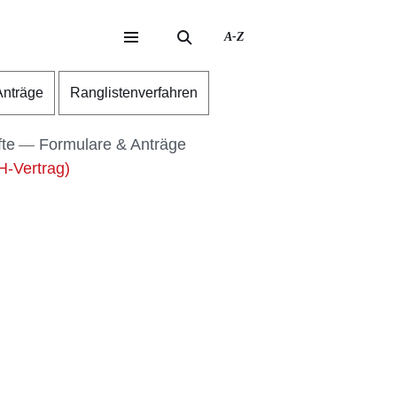
A-Z
eite
ite
Anträge
Ranglistenverfahren
fte
Formulare & Anträge
H-Vertrag)