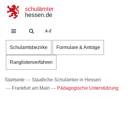
schulämter
hessen.de
Direkt zum Kopf der Se
Direkt zum Inhalt
Direkt zum Fuß der Sei
A-Z
Schulamtsbezirke
Formulare & Anträge
Ranglistenverfahren
Startseite
Staatliche Schulämter in Hessen
Frankfurt am Main
Pädagogische Unterstützung