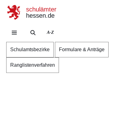
schulämter
hessen.de
Direkt zum Kopf der S
Direkt zum Inhalt
Direkt zum Fuß der Se
A-Z
Schulamtsbezirke
Formulare & Anträge
Ranglistenverfahren