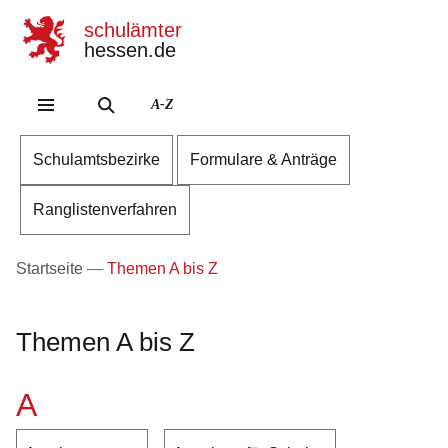
schulämter
hessen.de
Direkt zum Kopf der Se
Direkt zum Inhalt
Direkt zum Fuß der Sei
A-Z
Schulamtsbezirke
Formulare & Anträge
Ranglistenverfahren
Startseite
Themen A bis Z
Themen A bis Z
A